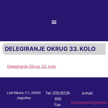
DELEGIRANJE OKRUG 33. KOLO
Delegiranje Okrug 33. kolo
Lole Ribara 1/1, 35000
Tel: 035/8228-
e-mail:
Jagodina
850
fspojagodina@gmail
Fax: