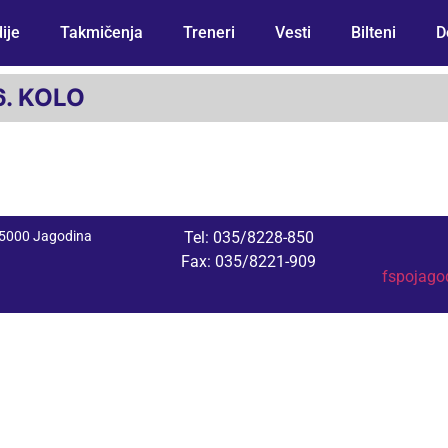
ije
Takmičenja
Treneri
Vesti
Bilteni
D
6. KOLO
 35000 Jagodina
Tel: 035/8228-850
Fax: 035/8221-909
fspojag