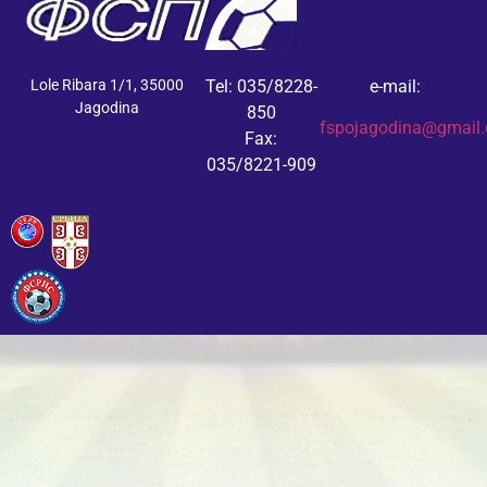
Lole Ribara 1/1, 35000
Tel: 035/8228-
e-mail:
Jagodina
850
fspojagodina@gmail
Fax:
035/8221-909