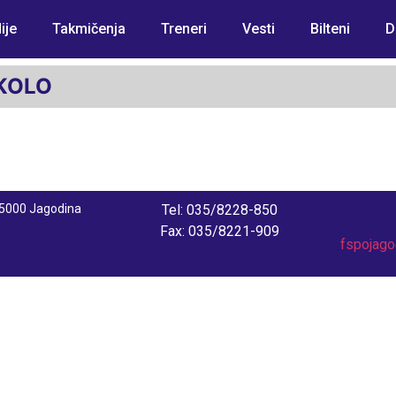
ije
Takmičenja
Treneri
Vesti
Bilteni
D
 KOLO
 35000 Jagodina
Tel: 035/8228-850
Fax: 035/8221-909
fspojag