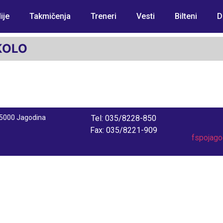
ije
Takmičenja
Treneri
Vesti
Bilteni
D
KOLO
 35000 Jagodina
Tel: 035/8228-850
Fax: 035/8221-909
fspojag