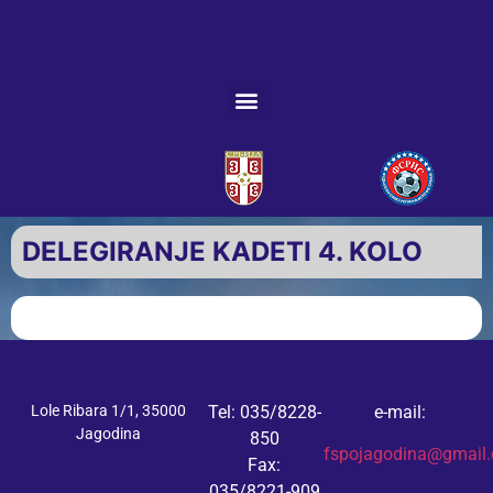
DELEGIRANJE KADETI 4. KOLO
Lole Ribara 1/1, 35000
Tel: 035/8228-
e-mail:
Jagodina
850
fspojagodina@gmail
Fax:
035/8221-909