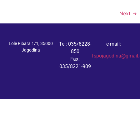
Next
→
Lole Ribara 1/1, 35000
Tel: 035/8228-
e-mail:
Jagodina
850
fspojagodina@gmail
Fax:
035/8221-909